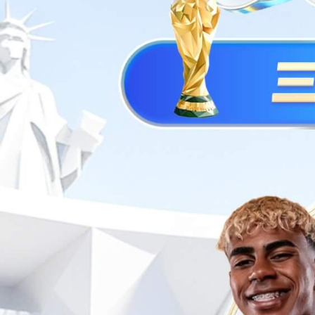
上一篇：
如何给华硕优游国际平台电脑正确涂抹硅脂，提高
相关新闻
华硕优游国际平台电脑突然蓝屏无法开机？华硕蓝
华硕优游国际平台售后服务|华硕优游国际平台开
华硕优游国际平台电脑充不满100%怎么修?华硕
华硕优游国际平台电脑屏幕亮度调节不了怎么回事
华硕优游国际平台电脑屏幕接触不良的原因和解决
华硕优游国际平台电脑轻微进水是什么原因