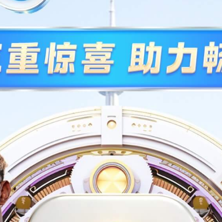
散热效果
下一篇：
华硕优游国际平台电脑清灰多少钱?华硕优游国际平台电脑清灰的必要性和价
屏无法开机的解决方法
2024
机按了没反应灯亮怎么回事
2023
电池无法充满的解决方法
2023
 华硕优游国际平台电脑屏幕接触不良怎么修
2023
方法
2023
2023