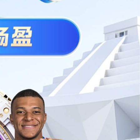
格
解决华硕灵耀X 双屏Pro优游国际
平台无法联网的方法有哪些？
华硕灵耀X 双屏Pro优游国际平台是一款拥有
两块4K OLED触控屏幕的创意工作站，它可
以为用户提供更多的显示空间和操作便利。
但是，如果遇到无法联网的...
-02-01
-08-03
热门问答
-12-29
我的是华硕A43S优游国际平台电脑,充电的那个电池发热,严重热,应该怎么处理?
-07-27
优游国际平台较老了，电池退化，
-09-17
如果特别热建议赶紧更换，闹不好
会出严重问题的...
-06-06
华硕优游国际平台里面的硅胶多久换一次？
首先，常用的散热硅脂是非挥发性
的，只要硅脂质量没问题并且涂抹
科学的话，基本不用考虑换硅脂。
如果使用的...