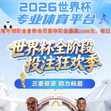
优游国际-游戏平台,注册畅享文化之
梦!