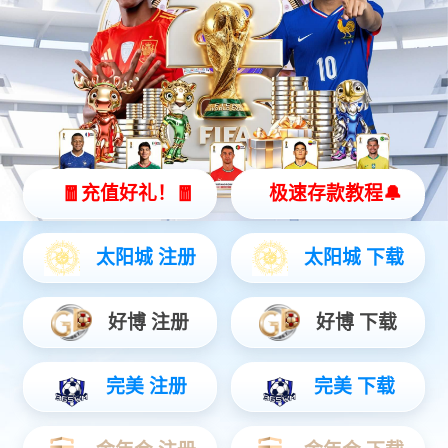
全部分类
摄像头
按键
充不上电
触摸失灵
升级内存
外壳
电池
硬盘
硅脂
清灰
重装系统
不开机
死机
发热
屏幕
维修售后点
黑屏
蓝屏
进水
2023-08-02
华硕优游国际平台,被雨洒到了,全湿了,现在开不了机,哪位大神懂的教教我怎么操作。不然我要拆开来玩玩了
2023-07-28
我的华硕优游国际平台孩子玩时不慎将水洒入键盘电脑瞬时黑屏,拔掉电源。怎么办才能不让维修部人员知道人为原
2023-07-25
华硕优游国际平台撒上水了擦的时候不小心开机了然后关掉就开不开了。为什么
2023-07-22
我的华硕优游国际平台触摸屏进水了,该怎么处理?
2023-07-19
华硕优游国际平台电脑沾上水开机时闪一下就又黑屏了怎么处理