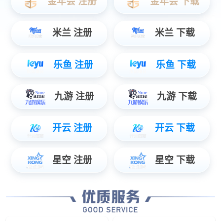
2023-07-16
华硕优游国际平台电脑屏幕进水怎么处理?屏幕上有大块水印,水好像渗里面去了,但还可以正常使用
2023-07-12
华硕上网本进水了怎么办
2023-07-09
华硕优游国际平台浸水了,开不了机了,充电电源指示灯显示红色,请问主板坏了吗?
2023-07-05
华硕优游国际平台键盘部分不灵了,进了水,怎么处理?
2023-07-02
高分,华硕优游国际平台进水,没法开机!
2023-06-29
我的华硕优游国际平台碰了点水,我立刻擦干了,使了大概五分钟后,电脑黑屏,但是指示灯亮着。这是怎么了
2023-06-27
华硕优游国际平台电脑进水了,维修大概需要价钱
2023-06-26
华硕优游国际平台进水送到修理点要收费吗?收多少?
2023-06-23
华硕电脑进水了怎么处理
2023-06-21
我的华硕优游国际平台电脑进水了,现在开不了机,断电了,底下还有指示灯,还吹风,怎么处理
«
1
2
»